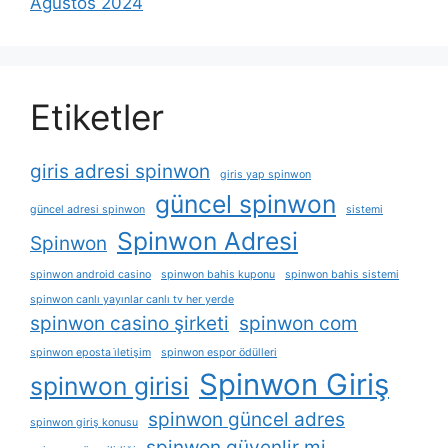
Ağustos 2024
Etiketler
giris adresi spinwon
giris yap spinwon
güncel spinwon
güncel adresi spinwon
sistemi
Spinwon Adresi
Spinwon
spinwon android casino
spinwon bahis kuponu
spinwon bahis sistemi
spinwon canlı yayınlar canlı tv her yerde
spinwon casino şirketi
spinwon com
spinwon eposta i̇letişim
spinwon espor ödülleri
Spinwon Giriş
spinwon girisi
spinwon güncel adres
spinwon giriş konusu
spinwon güvenlir mi