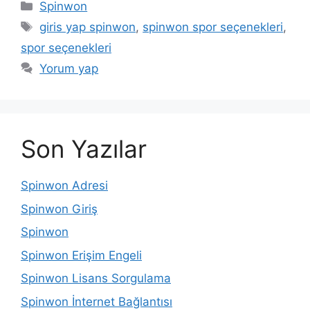
Kategoriler
Spinwon
Etiketler
giris yap spinwon
,
spinwon spor seçenekleri
,
spor seçenekleri
Yorum yap
Son Yazılar
Spinwon Adresi
Spinwon Giriş
Spinwon
Spinwon Erişim Engeli
Spinwon Lisans Sorgulama
Spinwon İnternet Bağlantısı