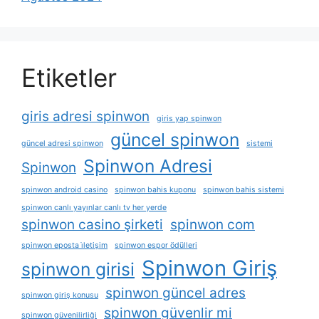
Etiketler
giris adresi spinwon
giris yap spinwon
güncel spinwon
güncel adresi spinwon
sistemi
Spinwon Adresi
Spinwon
spinwon android casino
spinwon bahis kuponu
spinwon bahis sistemi
spinwon canlı yayınlar canlı tv her yerde
spinwon casino şirketi
spinwon com
spinwon eposta i̇letişim
spinwon espor ödülleri
Spinwon Giriş
spinwon girisi
spinwon güncel adres
spinwon giriş konusu
spinwon güvenlir mi
spinwon güvenilirliği