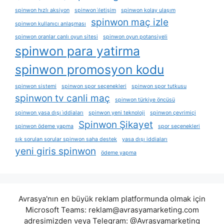
spinwon hızlı aksiyon
spinwon i̇letişim
spinwon kolay ulaşım
spinwon maç izle
spinwon kullanıcı anlaşması
spinwon oranlar canlı oyun sitesi
spinwon oyun potansiyeli
spinwon para yatirma
spinwon promosyon kodu
spinwon sistemi
spinwon spor seçenekleri
spinwon spor tutkusu
spinwon tv canli maç
spinwon türkiye öncüsü
spinwon yasa dışı i̇ddiaları
spinwon yeni teknoloji
spinwon çevrimiçi
Spinwon Şikayet
spinwon ödeme yapma
spor seçenekleri
sık sorulan sorular spinwon saha destek
yasa dışı iddiaları
yeni giris spinwon
ödeme yapma
Avrasya'nın en büyük reklam platformunda olmak için
Microsoft Teams:
reklam@avrasyamarketing.com
adresimizden veya Telegram: @Avrasyamarketing