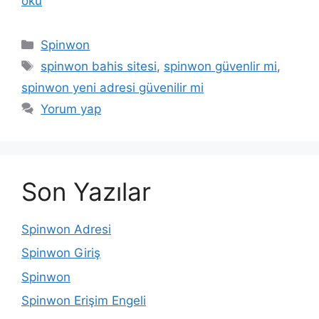
oku
Kategoriler
Spinwon
Etiketler
spinwon bahis sitesi
,
spinwon güvenlir mi
,
spinwon yeni adresi güvenilir mi
Yorum yap
Son Yazılar
Spinwon Adresi
Spinwon Giriş
Spinwon
Spinwon Erişim Engeli