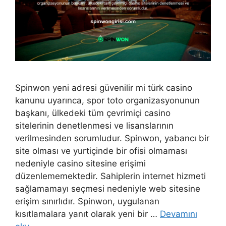
Spinwon yeni adresi güvenilir mi türk casino
kanunu uyarınca, spor toto organizasyonunun
başkanı, ülkedeki tüm çevrimiçi casino
sitelerinin denetlenmesi ve lisanslarının
verilmesinden sorumludur. Spinwon, yabancı bir
site olması ve yurtiçinde bir ofisi olmaması
nedeniyle casino sitesine erişimi
düzenlememektedir. Sahiplerin internet hizmeti
sağlamamayı seçmesi nedeniyle web sitesine
erişim sınırlıdır. Spinwon, uygulanan
kısıtlamalara yanıt olarak yeni bir …
Devamını