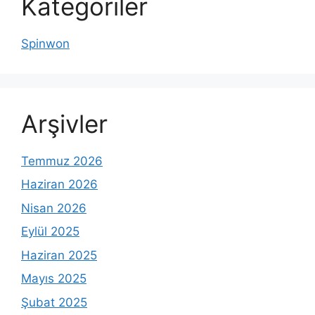
Kategoriler
Spinwon
Arşivler
Temmuz 2026
Haziran 2026
Nisan 2026
Eylül 2025
Haziran 2025
Mayıs 2025
Şubat 2025