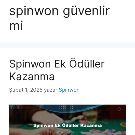
spinwon güvenlir
mi
Spinwon Ek Ödüller
Kazanma
Şubat 1, 2025
yazar
Spinwon