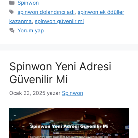
Kategoriler
Spinwon
Etiketler
spinwon dolandırıcı adı
,
spinwon ek ödüller
kazanma
,
spinwon güvenlir mi
Yorum yap
Spinwon Yeni Adresi
Güvenilir Mi
Ocak 22, 2025
yazar
Spinwon