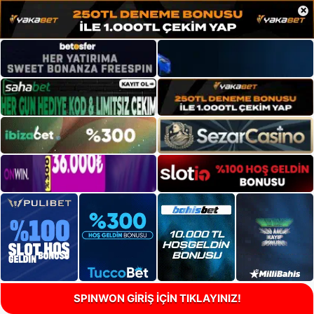
×
SPINWON GİRİŞ İÇİN TIKLAYINIZ!