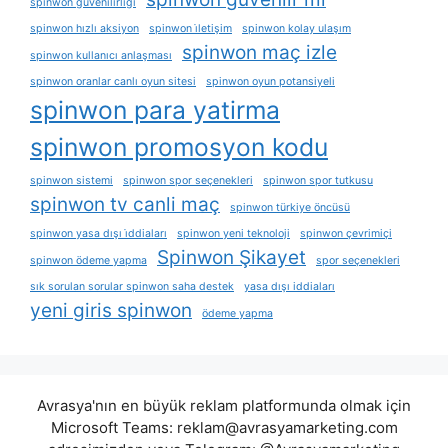
spinwon güvenilirliği
spinwon hızlı aksiyon
spinwon i̇letişim
spinwon kolay ulaşım
spinwon maç izle
spinwon kullanıcı anlaşması
spinwon oranlar canlı oyun sitesi
spinwon oyun potansiyeli
spinwon para yatirma
spinwon promosyon kodu
spinwon sistemi
spinwon spor seçenekleri
spinwon spor tutkusu
spinwon tv canli maç
spinwon türkiye öncüsü
spinwon yasa dışı i̇ddiaları
spinwon yeni teknoloji
spinwon çevrimiçi
Spinwon Şikayet
spinwon ödeme yapma
spor seçenekleri
sık sorulan sorular spinwon saha destek
yasa dışı iddiaları
yeni giris spinwon
ödeme yapma
Avrasya'nın en büyük reklam platformunda olmak için
Microsoft Teams:
reklam@avrasyamarketing.com