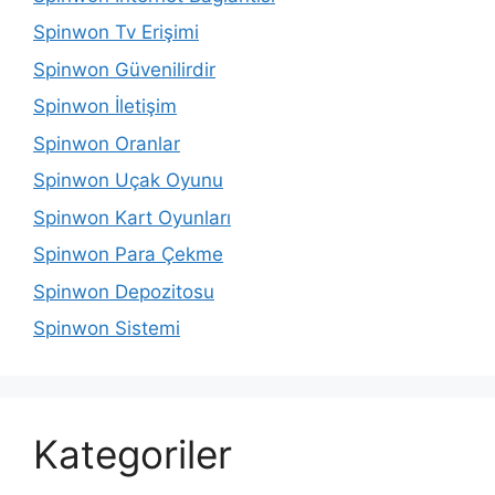
Spinwon Tv Erişimi
Spinwon Güvenilirdir
Spinwon İletişim
Spinwon Oranlar
Spinwon Uçak Oyunu
Spinwon Kart Oyunları
Spinwon Para Çekme
Spinwon Depozitosu
Spinwon Sistemi
Kategoriler