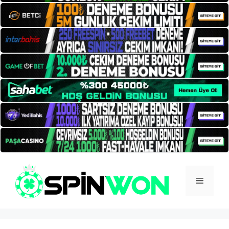
İçeriğe
atla
Menü