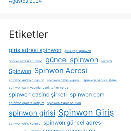
Ağustos 2024
Etiketler
giris adresi spinwon
giris yap spinwon
güncel spinwon
güncel adresi spinwon
sistemi
Spinwon Adresi
Spinwon
spinwon android casino
spinwon bahis kuponu
spinwon bahis sistemi
spinwon canlı yayınlar canlı tv her yerde
spinwon casino şirketi
spinwon com
spinwon eposta i̇letişim
spinwon espor ödülleri
Spinwon Giriş
spinwon girisi
spinwon güncel adres
spinwon giriş konusu
spinwon güvenlir mi