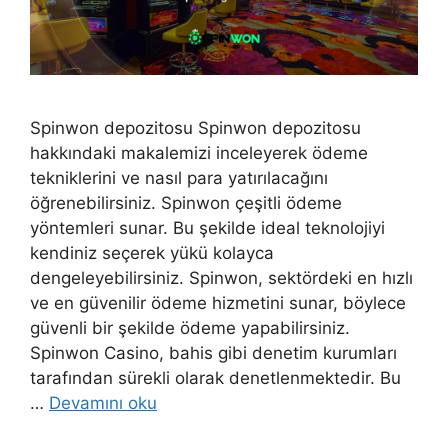
Spinwon depozitosu Spinwon depozitosu
hakkındaki makalemizi inceleyerek ödeme
tekniklerini ve nasıl para yatırılacağını
öğrenebilirsiniz. Spinwon çeşitli ödeme
yöntemleri sunar. Bu şekilde ideal teknolojiyi
kendiniz seçerek yükü kolayca
dengeleyebilirsiniz. Spinwon, sektördeki en hızlı
ve en güvenilir ödeme hizmetini sunar, böylece
güvenli bir şekilde ödeme yapabilirsiniz.
Spinwon Casino, bahis gibi denetim kurumları
tarafından sürekli olarak denetlenmektedir. Bu
…
Devamını oku