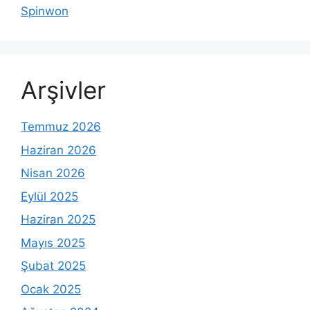
Spinwon
Arşivler
Temmuz 2026
Haziran 2026
Nisan 2026
Eylül 2025
Haziran 2025
Mayıs 2025
Şubat 2025
Ocak 2025