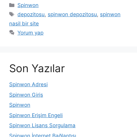
Kategoriler
Spinwon
Etiketler
depozitosu
,
spinwon depozitosu
,
spinwon
nasil bir site
Yorum yap
Son Yazılar
Spinwon Adresi
Spinwon Giriş
Spinwon
Spinwon Erişim Engeli
Spinwon Lisans Sorgulama
Spinwon İnternet Bağlantısı