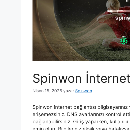
Spinwon İnternet
Nisan 15, 2026
yazar
Spinwon
Spinwon internet bağlantısı bilgisayarınız
erişemezsiniz. DNS ayarlarınızı kontrol et
bağlanabilirsiniz. Giriş yaparken, kullanıcı
emin olun. Bilgileriniz eksik veya hatalıys