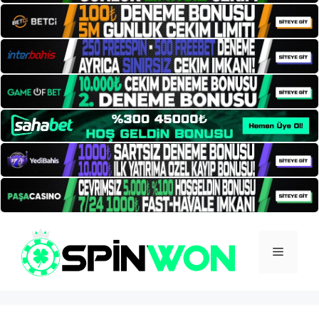
İçeriğe
atla
Menü