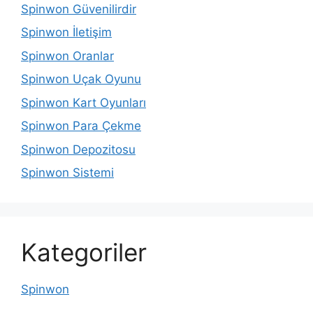
Spinwon Güvenilirdir
Spinwon İletişim
Spinwon Oranlar
Spinwon Uçak Oyunu
Spinwon Kart Oyunları
Spinwon Para Çekme
Spinwon Depozitosu
Spinwon Sistemi
Kategoriler
Spinwon