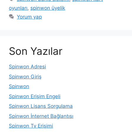
oyunları
,
spinwon üyelik
Yorum yap
Son Yazılar
Spinwon Adresi
Spinwon Giriş
Spinwon
Spinwon Erişim Engeli
Spinwon Lisans Sorgulama
Spinwon İnternet Bağlantısı
Spinwon Tv Erişimi