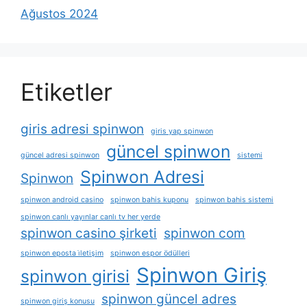
Ağustos 2024
Etiketler
giris adresi spinwon
giris yap spinwon
güncel spinwon
güncel adresi spinwon
sistemi
Spinwon Adresi
Spinwon
spinwon android casino
spinwon bahis kuponu
spinwon bahis sistemi
spinwon canlı yayınlar canlı tv her yerde
spinwon casino şirketi
spinwon com
spinwon eposta i̇letişim
spinwon espor ödülleri
Spinwon Giriş
spinwon girisi
spinwon güncel adres
spinwon giriş konusu