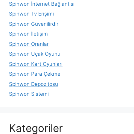
Spinwon İnternet Bağlantısı
Spinwon Tv Erişimi
Spinwon Güvenilirdir
Spinwon İletişim
Spinwon Oranlar
Spinwon Uçak Oyunu
Spinwon Kart Oyunları
Spinwon Para Çekme
Spinwon Depozitosu
Spinwon Sistemi
Kategoriler