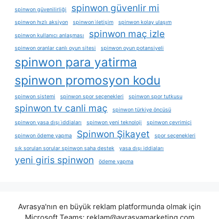
spinwon güvenlir mi
spinwon güvenilirliği
spinwon hızlı aksiyon
spinwon i̇letişim
spinwon kolay ulaşım
spinwon maç izle
spinwon kullanıcı anlaşması
spinwon oranlar canlı oyun sitesi
spinwon oyun potansiyeli
spinwon para yatirma
spinwon promosyon kodu
spinwon sistemi
spinwon spor seçenekleri
spinwon spor tutkusu
spinwon tv canli maç
spinwon türkiye öncüsü
spinwon yasa dışı i̇ddiaları
spinwon yeni teknoloji
spinwon çevrimiçi
Spinwon Şikayet
spinwon ödeme yapma
spor seçenekleri
sık sorulan sorular spinwon saha destek
yasa dışı iddiaları
yeni giris spinwon
ödeme yapma
Avrasya'nın en büyük reklam platformunda olmak için
Microsoft Teams:
reklam@avrasyamarketing.com