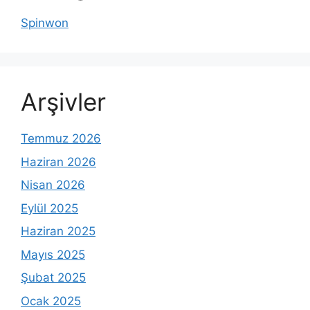
Spinwon
Arşivler
Temmuz 2026
Haziran 2026
Nisan 2026
Eylül 2025
Haziran 2025
Mayıs 2025
Şubat 2025
Ocak 2025