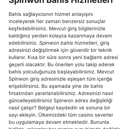
Bahis sağlayıcısının hizmet anlayışını
inceleyerek her zaman benzersiz sonuçlar
keşfedebilirsiniz. Mevcut giriş bilgilerinizle
kaldığınız yerden kolayca kazanmaya devam
edebilirsiniz.
Spinwon bahis hizmetleri
, giriş
adresinizi değiştirmek için güvenilir bir teknik
kullanır. Kısa bir süre sonra yeni bağlantı adresi
geçerli olacaktır. Bu önerilen yolu takip ederek
bahis yolculuğunuza başlayabilirsiniz. Mevcut
Spinwon giriş adresinizle eşleşen tüm içeriğe
erişebilirsiniz. Bu aşamada yine de bahis
fırsatından yararlanabilirsiniz. Adresinizi nasıl
güncelleyebilirsiniz Spinwon adres değişikliği
nasıl çalışır? Belgeyi kaydedin ve sonuna bir
sayı ekleyin. Ülkemizdeki tüm casino severler
bu uygulamaya devam etmektedir. Bununla