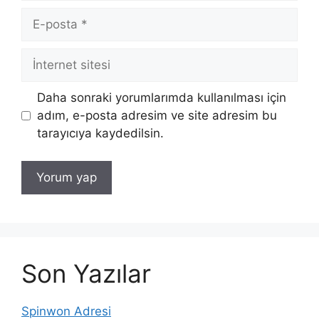
E-
posta
İnternet
sitesi
Daha sonraki yorumlarımda kullanılması için
adım, e-posta adresim ve site adresim bu
tarayıcıya kaydedilsin.
Son Yazılar
Spinwon Adresi