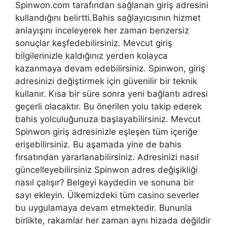
Spinwon.com tarafından sağlanan giriş adresini
kullandığını belirtti.Bahis sağlayıcısının hizmet
anlayışını inceleyerek her zaman benzersiz
sonuçlar keşfedebilirsiniz. Mevcut giriş
bilgilerinizle kaldığınız yerden kolayca
kazanmaya devam edebilirsiniz. Spinwon, giriş
adresinizi değiştirmek için güvenilir bir teknik
kullanır. Kısa bir süre sonra yeni bağlantı adresi
geçerli olacaktır. Bu önerilen yolu takip ederek
bahis yolculuğunuza başlayabilirsiniz. Mevcut
Spinwon giriş adresinizle eşleşen tüm içeriğe
erişebilirsiniz. Bu aşamada yine de bahis
fırsatından yararlanabilirsiniz. Adresinizi nasıl
güncelleyebilirsiniz Spinwon adres değişikliği
nasıl çalışır? Belgeyi kaydedin ve sonuna bir
sayı ekleyin. Ülkemizdeki tüm casino severler
bu uygulamaya devam etmektedir. Bununla
birlikte, rakamlar her zaman aynı hizada değildir