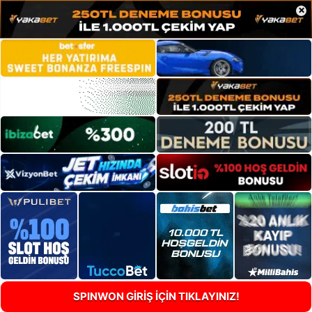
×
SPINWON GİRİŞ İÇİN TIKLAYINIZ!