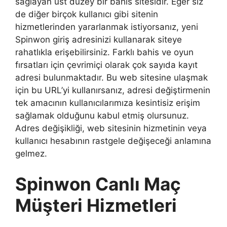
sağlayan üst düzey bir bahis sitesidir. Eğer siz
de diğer birçok kullanıcı gibi sitenin
hizmetlerinden yararlanmak istiyorsanız, yeni
Spinwon giriş adresinizi kullanarak siteye
rahatlıkla erişebilirsiniz. Farklı bahis ve oyun
fırsatları için çevrimiçi olarak çok sayıda kayıt
adresi bulunmaktadır. Bu web sitesine ulaşmak
için bu URL’yi kullanırsanız, adresi değiştirmenin
tek amacının kullanıcılarımıza kesintisiz erişim
sağlamak olduğunu kabul etmiş olursunuz.
Adres değişikliği, web sitesinin hizmetinin veya
kullanıcı hesabının rastgele değişeceği anlamına
gelmez.
Spinwon Canlı Maç
Müşteri Hizmetleri