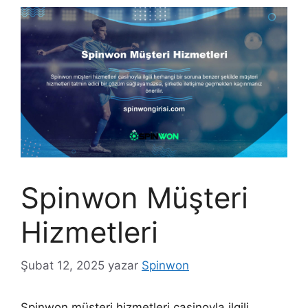
Spinwon Müşteri
Hizmetleri
Şubat 12, 2025
yazar
Spinwon
Spinwon müşteri hizmetleri casinoyla ilgili