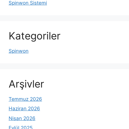
Spinwon Sistemi
Kategoriler
Spinwon
Arşivler
Temmuz 2026
Haziran 2026
Nisan 2026
Eylül 2025