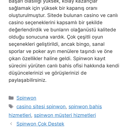
Başarı olasılığı yüksek, kolay kazançlar
sağlamak için yüksek bir kapanış oranı
oluşturulmuştur. Sitede bulunan casino ve canlı
casino seçeneklerini kapsamlı bir şekilde
değerlendirdik ve bunların olağanüstü kalitede
olduğu sonucuna vardık. Çok çeşitli oyun
seçenekleri geliştirildi, ancak bingo, sanal
sporlar ve poker ayrı menülere taşındı ve öne
çıkan özellikler haline geldi. Spinwon kayıt
sürecini yürüten canlı bahis ofisi hakkında kendi
düşüncelerinizi ve görüşlerinizi de
paylaşabilirsiniz.
Kategoriler
Spinwon
Etiketler
casino sitesi spinwon
,
spinwon bahis
hizmetleri
,
spinwon müşteri hizmetleri
Spinwon Çok Destek