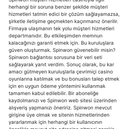
herhangi bir soruna benzer şekilde müşteri
hizmetleri tatmin edici bir çözüm sağlayamazsa,
şirketle iletişime geçmekten kaçınmanız önerilir.
Firmaya ulaşmanın tek yolu müşteri hizmetleri
departmanıdır. Bu etkileşimden memnun
kalacağınızı garanti etmek için. Bu kuruluşlara
güven oluşturmak. Spinwon güvenebilir misin?
Spinwon bağlantısı sorusuna bir veri seti
sağlayarak yanıt verdim. Sonuç olarak, bu kar
amacı gütmeyen kuruluşlarla çevrimiçi casino
oyunlarına katılmak ve bu bonusları talep etmek
için en uygun ödeme yöntemini kullanmak
tamamen kabul edilebilir. Bir aboneliğe
kaydolmanızı ve Spinwon web sitesi üzerinden
alışveriş yapmanızı öneririz. Spinwon mevcut
girişine üye olmak ve sitenin hizmetlerinden
yararlanmak için herhangi bir kullanıcının