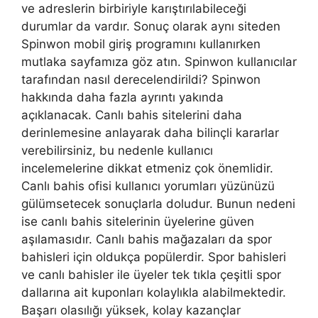
ve adreslerin birbiriyle karıştırılabileceği
durumlar da vardır. Sonuç olarak aynı siteden
Spinwon mobil giriş programını kullanırken
mutlaka sayfamıza göz atın. Spinwon kullanıcılar
tarafından nasıl derecelendirildi? Spinwon
hakkında daha fazla ayrıntı yakında
açıklanacak. Canlı bahis sitelerini daha
derinlemesine anlayarak daha bilinçli kararlar
verebilirsiniz, bu nedenle kullanıcı
incelemelerine dikkat etmeniz çok önemlidir.
Canlı bahis ofisi kullanıcı yorumları yüzünüzü
gülümsetecek sonuçlarla doludur. Bunun nedeni
ise canlı bahis sitelerinin üyelerine güven
aşılamasıdır. Canlı bahis mağazaları da spor
bahisleri için oldukça popülerdir. Spor bahisleri
ve canlı bahisler ile üyeler tek tıkla çeşitli spor
dallarına ait kuponları kolaylıkla alabilmektedir.
Başarı olasılığı yüksek, kolay kazançlar