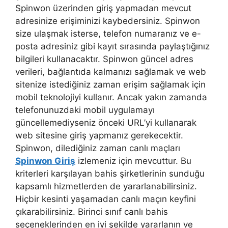
Spinwon üzerinden giriş yapmadan mevcut
adresinize erişiminizi kaybedersiniz. Spinwon
size ulaşmak isterse, telefon numaranız ve e-
posta adresiniz gibi kayıt sırasında paylaştığınız
bilgileri kullanacaktır. Spinwon güncel adres
verileri, bağlantıda kalmanızı sağlamak ve web
sitenize istediğiniz zaman erişim sağlamak için
mobil teknolojiyi kullanır. Ancak yakın zamanda
telefonunuzdaki mobil uygulamayı
güncellemediyseniz önceki URL’yi kullanarak
web sitesine giriş yapmanız gerekecektir.
Spinwon, dilediğiniz zaman canlı maçları
Spinwon Giriş
izlemeniz için mevcuttur. Bu
kriterleri karşılayan bahis şirketlerinin sunduğu
kapsamlı hizmetlerden de yararlanabilirsiniz.
Hiçbir kesinti yaşamadan canlı maçın keyfini
çıkarabilirsiniz. Birinci sınıf canlı bahis
seçeneklerinden en iyi şekilde yararlanın ve