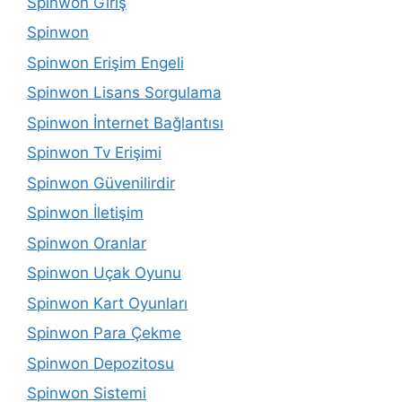
Spinwon Giriş
Spinwon
Spinwon Erişim Engeli
Spinwon Lisans Sorgulama
Spinwon İnternet Bağlantısı
Spinwon Tv Erişimi
Spinwon Güvenilirdir
Spinwon İletişim
Spinwon Oranlar
Spinwon Uçak Oyunu
Spinwon Kart Oyunları
Spinwon Para Çekme
Spinwon Depozitosu
Spinwon Sistemi