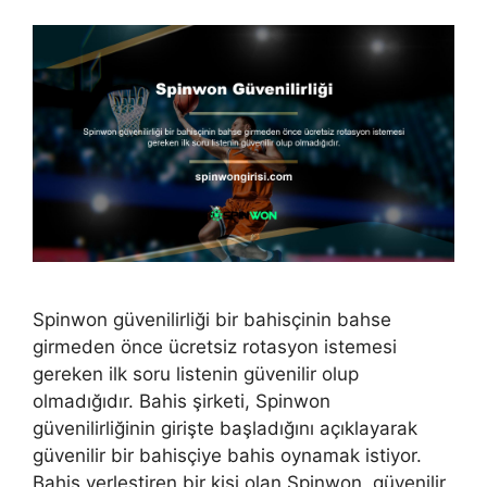
Spinwon güvenilirliği bir bahisçinin bahse
girmeden önce ücretsiz rotasyon istemesi
gereken ilk soru listenin güvenilir olup
olmadığıdır. Bahis şirketi, Spinwon
güvenilirliğinin girişte başladığını açıklayarak
güvenilir bir bahisçiye bahis oynamak istiyor.
Bahis yerleştiren bir kişi olan Spinwon, güvenilir