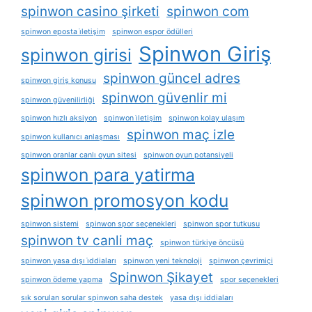
spinwon casino şirketi
spinwon com
spinwon eposta i̇letişim
spinwon espor ödülleri
Spinwon Giriş
spinwon girisi
spinwon güncel adres
spinwon giriş konusu
spinwon güvenlir mi
spinwon güvenilirliği
spinwon hızlı aksiyon
spinwon i̇letişim
spinwon kolay ulaşım
spinwon maç izle
spinwon kullanıcı anlaşması
spinwon oranlar canlı oyun sitesi
spinwon oyun potansiyeli
spinwon para yatirma
spinwon promosyon kodu
spinwon sistemi
spinwon spor seçenekleri
spinwon spor tutkusu
spinwon tv canli maç
spinwon türkiye öncüsü
spinwon yasa dışı i̇ddiaları
spinwon yeni teknoloji
spinwon çevrimiçi
Spinwon Şikayet
spinwon ödeme yapma
spor seçenekleri
sık sorulan sorular spinwon saha destek
yasa dışı iddiaları