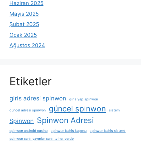
Haziran 2025
Mayıs 2025
Şubat 2025
Ocak 2025
Ağustos 2024
Etiketler
giris adresi spinwon
giris yap spinwon
güncel spinwon
güncel adresi spinwon
sistemi
Spinwon Adresi
Spinwon
spinwon android casino
spinwon bahis kuponu
spinwon bahis sistemi
spinwon canlı yayınlar canlı tv her yerde