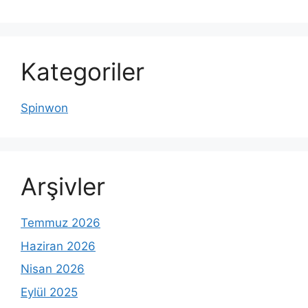
Kategoriler
Spinwon
Arşivler
Temmuz 2026
Haziran 2026
Nisan 2026
Eylül 2025