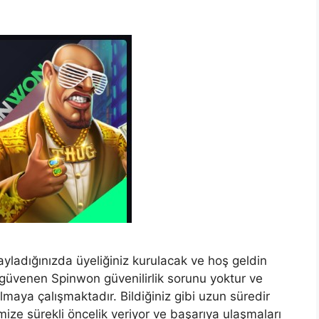
ladığınızda üyeliğiniz kurulacak ve hoş geldin
 güvenen Spinwon güvenilirlik sorunu yoktur ve
 olmaya çalışmaktadır. Bildiğiniz gibi uzun süredir
ize sürekli öncelik veriyor ve başarıya ulaşmaları