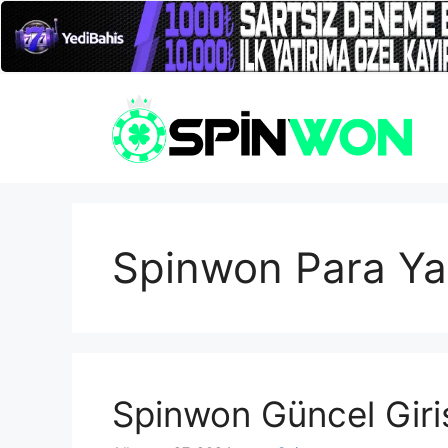
İçeriğe
atla
Spinwon Para Ya
Spinwon Güncel Giri