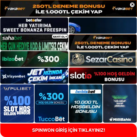
×
SPINWON GİRİŞ İÇİN TIKLAYINIZ!