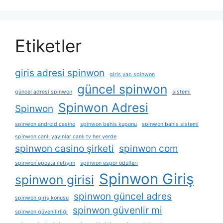
Etiketler
giris adresi spinwon
giris yap spinwon
güncel spinwon
güncel adresi spinwon
sistemi
Spinwon Adresi
Spinwon
spinwon android casino
spinwon bahis kuponu
spinwon bahis sistemi
spinwon canlı yayınlar canlı tv her yerde
spinwon casino şirketi
spinwon com
spinwon eposta i̇letişim
spinwon espor ödülleri
Spinwon Giriş
spinwon girisi
spinwon güncel adres
spinwon giriş konusu
spinwon güvenlir mi
spinwon güvenilirliği