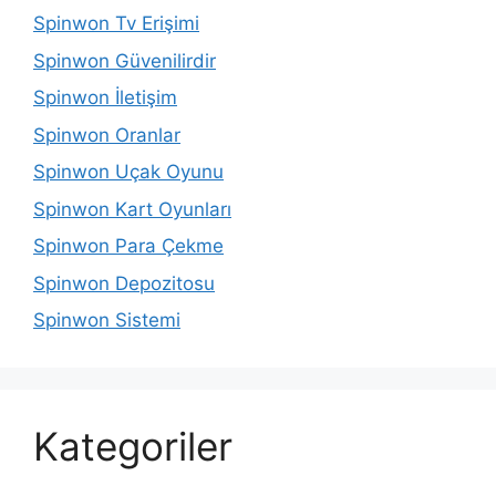
Spinwon Tv Erişimi
Spinwon Güvenilirdir
Spinwon İletişim
Spinwon Oranlar
Spinwon Uçak Oyunu
Spinwon Kart Oyunları
Spinwon Para Çekme
Spinwon Depozitosu
Spinwon Sistemi
Kategoriler