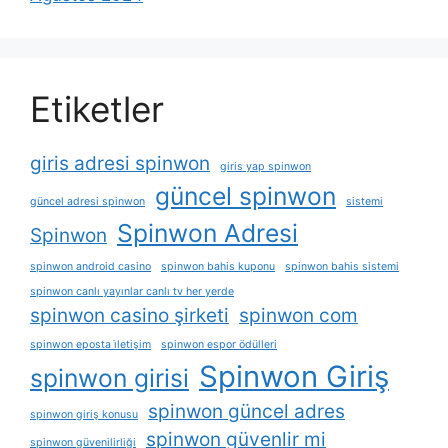
Etiketler
giris adresi spinwon
giris yap spinwon
güncel spinwon
güncel adresi spinwon
sistemi
Spinwon Adresi
Spinwon
spinwon android casino
spinwon bahis kuponu
spinwon bahis sistemi
spinwon canlı yayınlar canlı tv her yerde
spinwon casino şirketi
spinwon com
spinwon eposta i̇letişim
spinwon espor ödülleri
Spinwon Giriş
spinwon girisi
spinwon güncel adres
spinwon giriş konusu
spinwon güvenlir mi
spinwon güvenilirliği